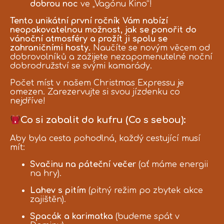
dobrou noc
ve „Vagónu Kino“!
Tento unikátní první ročník Vám nabízí
neopakovatelnou možnost, jak se ponořit do
vánoční atmosféry a prožít ji spolu se
zahraničními hosty.
Naučíte se novým věcem od
dobrovolníků a zažijete nezapomenutelné noční
dobrodružství se svými kamarády.
Počet míst v našem Christmas Expressu je
omezen. Zarezervujte si svou jízdenku co
nejdříve!
Co si zabalit do kufru (Co s sebou):
Aby byla cesta pohodlná, každý cestující musí
mít:
Svačinu na páteční večer
(ať máme energii
na hry).
Lahev s pitím
(pitný režim po zbytek akce
zajištěn).
Spacák a karimatka
(budeme spát v