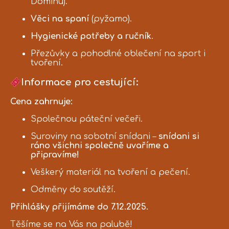
Dominu).
Věci na spaní
(pyžamo).
Hygienické potřeby a ručník
.
Přezůvky a pohodlné oblečení na sport i
tvoření.
Informace pro cestující:
Cena zahrnuje:
Společnou páteční večeři.
Suroviny na sobotní snídani –
snídani si
ráno všichni společně uvaříme a
připravíme!
Veškerý materiál na tvoření a pečení.
Odměny do soutěží.
Přihlášky přijímáme do 7.12.2025.
Těšíme se na Vás na palubě!