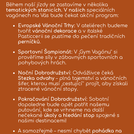
Během naší jízdy se zastavíme v několika
tematických stanicích. V našich
speciálních
vagónech na Vás bude čekat akční program:
Evropské Vánoční Trhy:
V ateliérech budeme
tvořit
vánoční dekorace
a v italské
Pasticcerii se pustíme do pečení tradičních
perníčků
.
Sportovní Šampionát:
V „Gym Vagónu“ si
prověříme síly v zábavných sportovních a
Sledujte novinky na Facebooku
pohybových hrách.
Noční Dobrodružství:
Odvážlivce čeká
Stezka odvahy
– plná tajemství a vánočních
Podívejte se na náš Instagram
šifer, kterou musí „cestující“ projít, aby získali
ztracené vánoční stopy.
Pokračování Dobrodružství:
Sobotní
dopoledne bude opět patřit našemu
putování, kde se vrhneme na další
nečekané
úkoly a hledání stop
spojené s
našimi destinacemi!
A samozřejmě – nesmí chybět
pohádka na